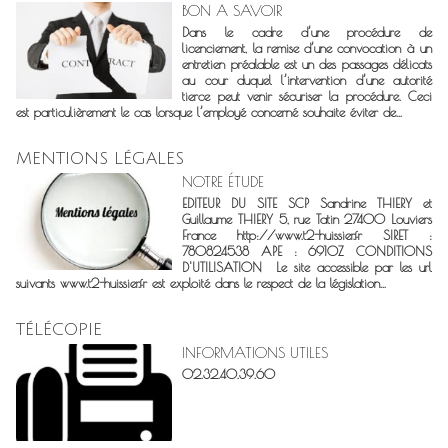
BON A SAVOIR
Dans le cadre d’une procédure de
licenciement, la remise d’une convocation à un
entretien préalable est un des passages délicats
au cour duquel l’intervention d’une autorité
tierce peut venir sécuriser la procédure. Ceci
est particulièrement le cas lorsque l’employé concerné souhaite éviter de...
MENTIONS LÉGALES
NOTRE ÉTUDE
EDITEUR DU SITE SCP Sandrine THIERY et
Guillaume THIERY 5, rue Tatin 27400 Louviers
France http://www.t2-huissier.fr SIRET :
780824538 APE : 6910Z CONDITIONS
D'UTILISATION Le site accessible par les url
suivants www.t2-huissier.fr est exploité dans le respect de la législation...
TÉLÉCOPIE
INFORMATIONS UTILES
02.32.40.39.60