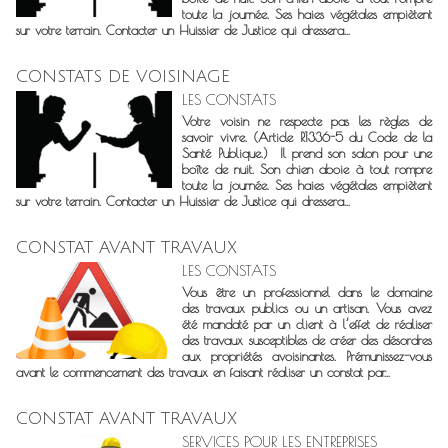
toute la journée. Ses haies végétales empiètent
sur votre terrain. Contacter un Huissier de Justice qui dressera...
CONSTATS DE VOISINAGE
LES CONSTATS
Votre voisin ne respecte pas les règles de
savoir vivre. (Article R1336-5 du Code de la
Santé Publique.) Il prend son salon pour une
boîte de nuit. Son chien aboie à tout rompre
toute la journée. Ses haies végétales empiètent
sur votre terrain. Contacter un Huissier de Justice qui dressera...
CONSTAT AVANT TRAVAUX
LES CONSTATS
Vous être un professionnel dans le domaine
des travaux publics ou un artisan. Vous avez
été mandaté par un client à l’effet de réaliser
des travaux susceptibles de créer des désordres
aux propriétés avoisinantes. Prémunissez-vous
avant le commencement des travaux en faisant réaliser un constat par...
CONSTAT AVANT TRAVAUX
SERVICES POUR LES ENTREPRISES