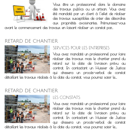
Vous être un professionnel dans le domaine
des travaux publics ou un artisan. Vous avez
été mandaté par un client à l’effet de réaliser
des travaux susceptibles de créer des désordres
aux propriétés avoisinantes. Prémunissez-vous
avant le commencement des travaux en faisant réaliser un constat par...
RETARD DE CHANTIER
SERVICES POUR LES ENTREPRISES
Vous avez mandaté un professionnel pour faire
réaliser des travaux mais le chantier prend du
retard sur la date de livraison prévu au
contrat. En contactant un Huissier de Justice
qui dressera un procès-verbal de constat
détaillant les travaux réalisés à la date du constat, vous pourrez saisir le...
RETARD DE CHANTIER
LES CONSTATS
Vous avez mandaté un professionnel pour faire
réaliser des travaux mais le chantier prend du
retard sur la date de livraison prévu au
contrat. En contactant un Huissier de Justice
qui dressera un procès-verbal de constat
détaillant les travaux réalisés à la date du constat, vous pourrez saisir le...