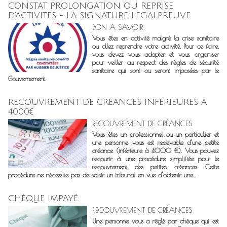
CONSTAT PROLONGATION OU REPRISE
D'ACTIVITES - LA SIGNATURE LEGALPREUVE
BON A SAVOIR
Vous êtes en activité malgré la crise sanitaire
ou allez reprendre votre activité. Pour ce faire,
vous devez vous adapter et vous organiser
pour veiller au respect des règles de sécurité
sanitaire qui sont ou seront imposées par le
Gouvernement.
RECOUVREMENT DE CRÉANCES INFÉRIEURES À
4000€
RECOUVREMENT DE CRÉANCES
Vous êtes un professionnel ou un particulier et
une personne vous est redevable d’une petite
créance (inférieure à 4000 €). Vous pouvez
recourir à une procédure simplifiée pour le
recouvrement des petites créances. Cette
procédure ne nécessite pas de saisir un tribunal en vue d’obtenir une...
CHÈQUE IMPAYÉ
RECOUVREMENT DE CRÉANCES
Une personne vous a réglé par chèque qui est