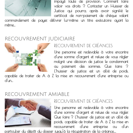
impayé faute de provision. Comment faire
valoir vos droits ? Contacter un Huissier de
Justice qui pourra, après avoir signifié le
certificat de non-paiement de chèque valant
commandement de payer, délivrer lui-même un titre exécutoire ayant la
même...
RECOUVREMENT JUDICIAIRE
RECOUVREMENT DE CRÉANCES
Une personne est redevable à votre encontre
d’une somme d’argent et refuse de vous régler
malgré une décision de justice le condamnant
au paiement des sommes. Que faire ?
L’huissier de justice est un allié de poids,
capable de traiter de A à Z la mise en recouvrement d’une entreprise ou
d’un...
RECOUVREMENT AMIABLE
RECOUVREMENT DE CRÉANCES
Une personne est redevable à votre encontre
d’une somme d’argent et refuse de vous régler.
Que faire ? L’huissier de justice est un allié de
poids, capable de traiter de A à Z la mise en
recouvrement d’une entreprise ou d’un
particulier du dépôt du dossier jusqu’à la récupération de la créance....