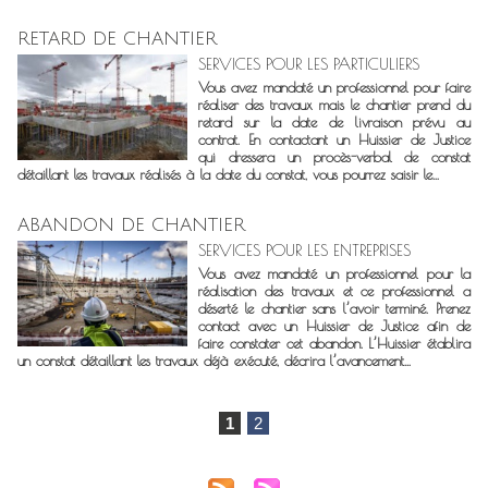
RETARD DE CHANTIER
SERVICES POUR LES PARTICULIERS
Vous avez mandaté un professionnel pour faire
réaliser des travaux mais le chantier prend du
retard sur la date de livraison prévu au
contrat. En contactant un Huissier de Justice
qui dressera un procès-verbal de constat
détaillant les travaux réalisés à la date du constat, vous pourrez saisir le...
ABANDON DE CHANTIER
SERVICES POUR LES ENTREPRISES
Vous avez mandaté un professionnel pour la
réalisation des travaux et ce professionnel a
déserté le chantier sans l’avoir terminé. Prenez
contact avec un Huissier de Justice afin de
faire constater cet abandon. L’Huissier établira
un constat détaillant les travaux déjà exécuté, décrira l’avancement...
1
2