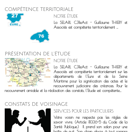
COMPÉTENCE TERRITORIALE
NOTRE ÉTUDE
La SELARL CJReAct - Guillaume THIERY et
Associés est compétente territorialement ...
PRÉSENTATION DE L'ÉTUDE
NOTRE ÉTUDE
La SELARL CJReAct - Guillaume THIERY et
Associés est compétente territorialement sur les
départements de l'Eure et de la Seine
Maritime pour la signification des actes et le
recouvrement judiciaire des créances. Pour le
recouvrement amiable et la réalisation des constats, l'Etude est compétente...
CONSTATS DE VOISINAGE
SERVICES POUR LES PARTICULIERS
Votre voisin ne respecte pas les règles de
savoir vivre. (Article R1336-5 du Code de la
Santé Publique.) Il prend son salon pour une
boîte de nuit. Son chien aboie à tout rompre