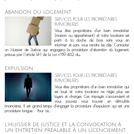
ABANDON DU LOGEMENT
SERVICES POUR LES PROPRIÉTAIRES
IMMOBILIERS
Vous êtes propriétaire d’un bien immobilier
(maison ou appartement) et votre locataire est
parti à la cloche de bois sans vous en
informer et sans vous rendre les clés. Contacter
un Huissier de Justice qui engagera la procédure d’abandon du logement,
prévue par l’article 14-1 de la Loi n°89-462 du...
EXPULSION
SERVICES POUR LES PROPRIÉTAIRES
IMMOBILIERS
Vous êtes propriétaire d’un bien immobilier qui
est loué et votre locataire ne règle plus ses
loyers et charges. Ces impayés s’accumulent et
vous pouvez vous trouver en difficultés
financières. Il est grand temps d’engager la procédure d’expulsion qui est une
procédure longue. Pour ce...
L’HUISSIER DE JUSTICE ET LA CONVOCATION À
UN ENTRETIEN PRÉALABLE À UN LICENCIEMENT