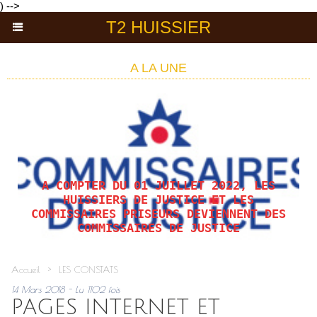
) -->
T2 HUISSIER
A LA UNE
A COMPTER DU 01 JUILLET 2022, LES
HUISSIERS DE JUSTICE ET LES
COMMISSAIRES PRISEURS DEVIENNENT DES
COMMISSAIRES DE JUSTICE
Accueil
>
LES CONSTATS
14 Mars 2018 - Lu 1102 fois
PAGES INTERNET ET