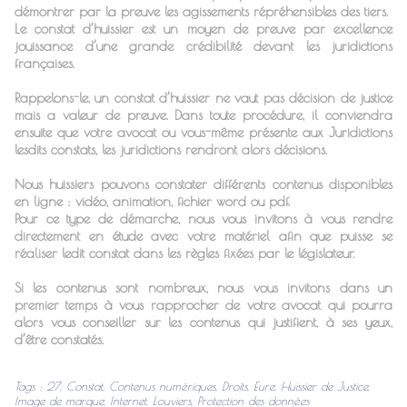
démontrer par la preuve les agissements répréhensibles des tiers.
Le constat d’huissier est un moyen de preuve par excellence
jouissance d’une grande crédibilité devant les juridictions
françaises.
Rappelons-le, un constat d’huissier ne vaut pas décision de justice
mais a valeur de preuve. Dans toute procédure, il conviendra
ensuite que votre avocat ou vous-même présente aux Juridictions
lesdits constats, les juridictions rendront alors décisions.
Nous huissiers pouvons constater différents contenus disponibles
en ligne : vidéo, animation, fichier word ou pdf.
Pour ce type de démarche, nous vous invitons à vous rendre
directement en étude avec votre matériel afin que puisse se
réaliser ledit constat dans les règles fixées par le législateur.
Si les contenus sont nombreux, nous vous invitons dans un
premier temps à vous rapprocher de votre avocat qui pourra
alors vous conseiller sur les contenus qui justifient, à ses yeux,
d’être constatés.
Tags
:
27
,
Constat
,
Contenus numériques
,
Droits
,
Eure
,
Huissier de Justice
,
Image de marque
,
Internet
,
Louviers
,
Protection des données