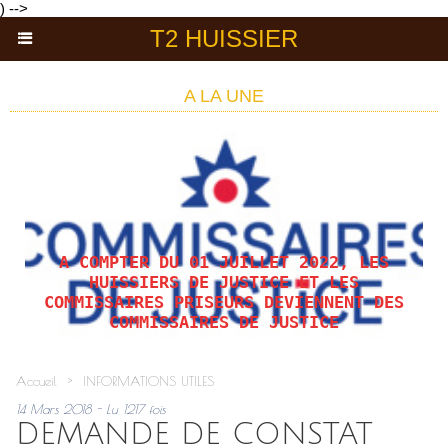
) -->
T2 HUISSIER
A LA UNE
A COMPTER DU 01 JUILLET 2022, LES
HUISSIERS DE JUSTICE ET LES
COMMISSAIRES PRISEURS DEVIENNENT DES
COMMISSAIRES DE JUSTICE
Accueil
>
INFORMATIONS UTILES
14 Mars 2018 - Lu 1217 fois
DEMANDE DE CONSTAT