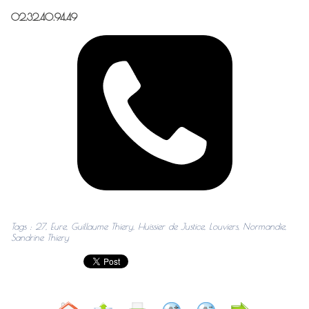
02.32.40.94.49
Tags
:
27
,
Eure
,
Guillaume Thiery
,
Huissier de Justice
,
Louviers
,
Normandie
,
Sandrine Thiery