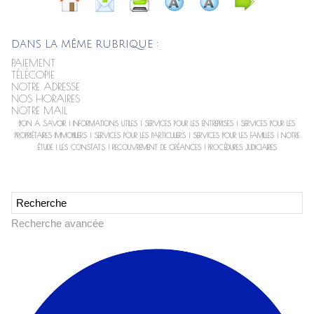
DANS LA MÊME RUBRIQUE :
PAIEMENT
TÉLÉCOPIE
NOTRE ADRESSE
NOS HORAIRES
NOTRE MAIL
BON A SAVOIR
|
INFORMATIONS UTILES
|
SERVICES POUR LES ENTREPRISES
|
SERVICES POUR LES
PROPRIÉTAIRES IMMOBILIERS
|
SERVICES POUR LES PARTICULIERS
|
SERVICES POUR LES FAMILLES
|
NOTRE
ÉTUDE
|
LES CONSTATS
|
RECOUVREMENT DE CRÉANCES
|
PROCÉDURES JUDICIAIRES
Recherche avancée