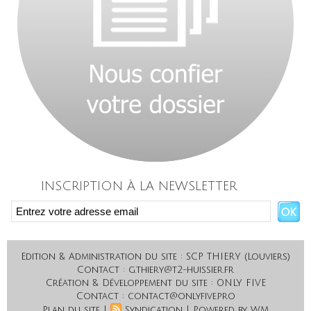
INSCRIPTION À LA NEWSLETTER
Edition & Administration du site : SCP THIERY (Louviers)
Contact : g.thiery@t2-huissier.fr
Création & Développement du site : ONLY FIVE
Contact : contact@onlyfive.pro
|
|
Plan du site
Syndication
Powered by WM