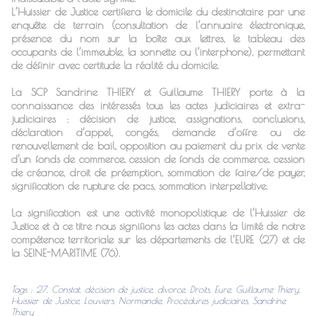
L’Huissier de Justice certifiera le domicile du destinataire par une
enquête de terrain (consultation de l’annuaire électronique,
présence du nom sur la boîte aux lettres, le tableau des
occupants de l’immeuble, la sonnette ou l’interphone), permettant
de définir avec certitude la réalité du domicile.
La SCP Sandrine THIERY et Guillaume THIERY porte à la
connaissance des intéressés tous les actes judiciaires et extra-
judiciaires : décision de justice, assignations, conclusions,
déclaration d’appel, congés, demande d’offre ou de
renouvellement de bail, opposition au paiement du prix de vente
d’un fonds de commerce, cession de fonds de commerce, cession
de créance, droit de préemption, sommation de faire/de payer,
signification de rupture de pacs, sommation interpellative.
La signification est une activité monopolistique de l’Huissier de
Justice et à ce titre nous signifions les actes dans la limité de notre
compétence territoriale sur les départements de
l’EURE (27)
et de
la
SEINE-MARITIME (76).
Tags
:
27
,
Constat
,
décision de justice
,
divorce
,
Droits
,
Eure
,
Guillaume Thiery
,
Huissier de Justice
,
Louviers
,
Normandie
,
Procédures judiciaires
,
Sandrine
Thiery