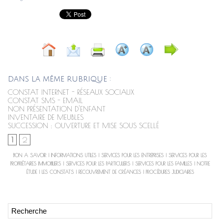
DANS LA MÊME RUBRIQUE :
CONSTAT INTERNET - RÉSEAUX SOCIAUX
CONSTAT SMS - EMAIL
NON PRÉSENTATION D'ENFANT
INVENTAIRE DE MEUBLES
SUCCESSION : OUVERTURE ET MISE SOUS SCELLÉ
1
2
BON A SAVOIR
|
INFORMATIONS UTILES
|
SERVICES POUR LES ENTREPRISES
|
SERVICES POUR LES
PROPRIÉTAIRES IMMOBILIERS
|
SERVICES POUR LES PARTICULIERS
|
SERVICES POUR LES FAMILLES
|
NOTRE
ÉTUDE
|
LES CONSTATS
|
RECOUVREMENT DE CRÉANCES
|
PROCÉDURES JUDICIAIRES