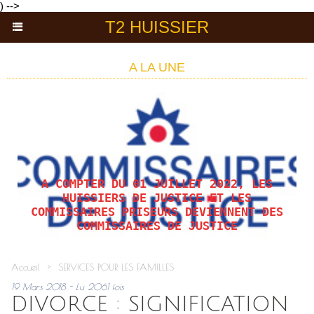
) -->
T2 HUISSIER
A LA UNE
A COMPTER DU 01 JUILLET 2022, LES
HUISSIERS DE JUSTICE ET LES
COMMISSAIRES PRISEURS DEVIENNENT DES
COMMISSAIRES DE JUSTICE
Accueil
>
SERVICES POUR LES FAMILLES
19 Mars 2018 - Lu 2061 fois
DIVORCE : SIGNIFICATION