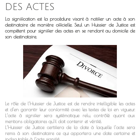
DES ACTES
La signification est la procédure visant à notifier un acte à son
destinataire de manière officielle. Seul un Huissier de Justice est
compétent pour signifier des actes en se rendant au domicile de
son destinataire.
Le rôle de l’Huissier de Justice est de rendre intelligible les actes
et d’en garantir leur conformité avec les textes de loi en vigueur.
L’acte à signifier sera systématique relu, contrôlé quant aux
mentions obligatoires qu’il doit contenir et vérifié.
L’Huissier de Justice certifiera de la date à laquelle l’acte sera
remis à son destinataire ce qui apportera une date certaine et
indiscutable à l’acte signifié.