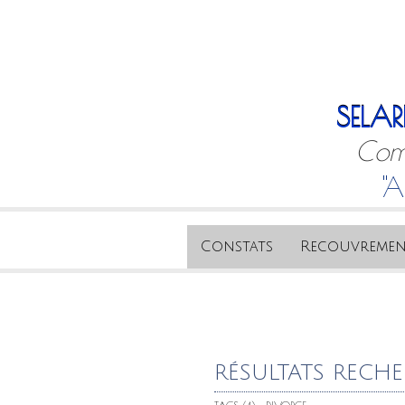
SELAR
Comm
"A
Constats
Recouvremen
RÉSULTATS RECH