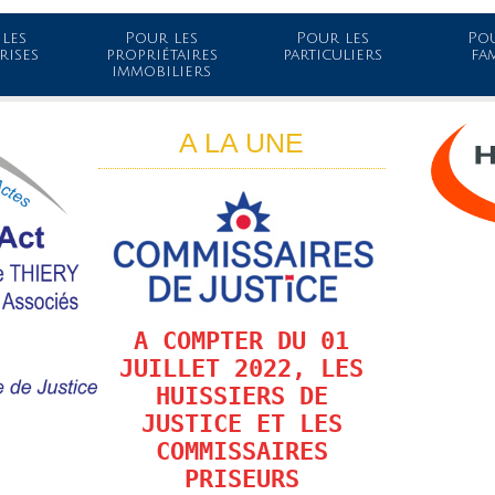
les
Pour les
Pour les
Pou
rises
propriétaires
particuliers
fa
immobiliers
A LA UNE
A COMPTER DU 01
JUILLET 2022, LES
HUISSIERS DE
JUSTICE ET LES
COMMISSAIRES
PRISEURS