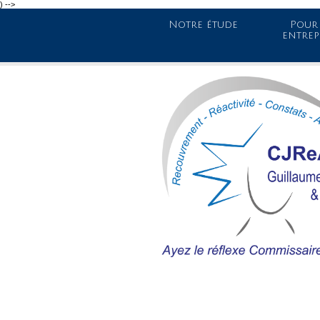
) -->
Notre étude
Pour 
entrep