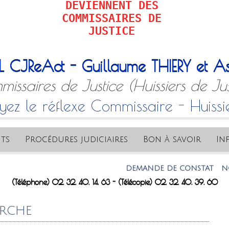
DEVIENNENT DES
COMMISSAIRES DE
JUSTICE
L CJReAct - Guillaume THIERY et As
issaires de Justice (Huissiers de Jus
yez le réflexe Commissaire - Huissi
ts
Procédures judiciaires
Bon à savoir
In
DEMANDE DE CONSTAT
NOTRE 
(Téléphone) 02. 32. 40. 14. 63 - (Télécopie) 02. 32. 40. 39. 60
ERCHE