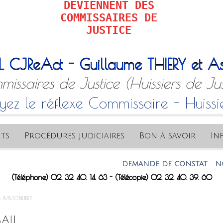
DEVIENNENT DES
COMMISSAIRES DE
JUSTICE
L CJReAct - Guillaume THIERY et As
issaires de Justice (Huissiers de Jus
yez le réflexe Commissaire - Huissi
ts
Procédures judiciaires
Bon à savoir
In
DEMANDE DE CONSTAT
NOTRE 
(Téléphone) 02. 32. 40. 14. 63 - (Télécopie) 02. 32. 40. 39. 60
S IMMOBILIERS
AIL