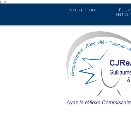
) -->
Notre étude
Pour 
entrep