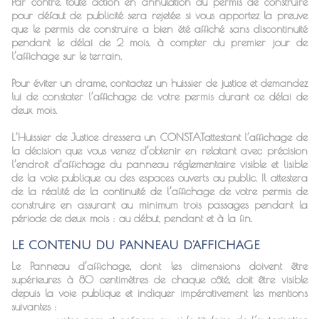
Par contre, toute action en annulation du permis de construire
pour défaut de publicité sera rejetée si vous apportez la preuve
que le permis de construire a bien été affiché sans discontinuité
pendant le délai de 2 mois, à compter du premier jour de
l’affichage sur le terrain.
Pour éviter un drame, contactez un huissier de justice et demandez
lui de constater l’affichage de votre permis durant ce délai de
deux mois.
L’Huissier de Justice dressera un CONSTAT
attestant l’affichage de
la décision que vous venez d’obtenir en relatant avec précision
l’endroit d’affichage du panneau réglementaire visible et lisible
de la voie publique ou des espaces ouverts au public. Il attestera
de la réalité de la continuité de l’affichage de votre permis de
construire en assurant au minimum trois passages pendant la
période de deux mois : au début, pendant et à la fin.
LE CONTENU DU PANNEAU D'AFFICHAGE
Le Panneau d’affichage
, dont les dimensions doivent être
supérieures à 80 centimètres de chaque côté,
doit être visible
depuis la voie publique et indiquer impérativement les mentions
suivantes
: