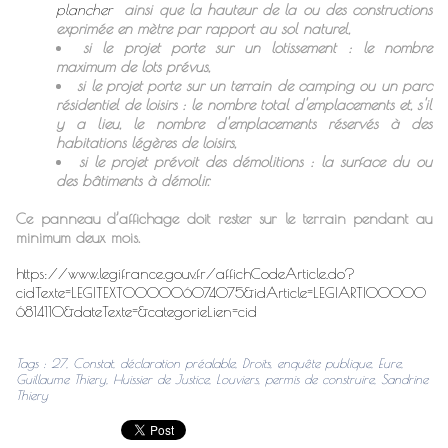
plancher
ainsi que la hauteur de la ou des constructions
exprimée en mètre par rapport au sol naturel,
si le projet porte sur un lotissement : le nombre
maximum de lots prévus,
si le projet porte sur un terrain de camping ou un parc
résidentiel de loisirs : le nombre total d'emplacements et, s'il
y a lieu, le nombre d'emplacements réservés à des
habitations légères de loisirs,
si le projet prévoit des démolitions : la surface du ou
des bâtiments à démolir.
Ce panneau d’affichage doit rester sur le terrain pendant au
minimum deux mois.
https://www.legifrance.gouv.fr/affichCodeArticle.do?
cidTexte=LEGITEXT000006074075&idArticle=LEGIARTI00000
6814110&dateTexte=&categorieLien=cid
Tags
:
27
,
Constat
,
déclaration préalable
,
Droits
,
enquête publique
,
Eure
,
Guillaume Thiery
,
Huissier de Justice
,
Louviers
,
permis de construire
,
Sandrine
Thiery