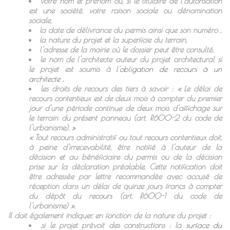
votre nom et prénom ou, si le titulaire de l’autorisation
est une société, votre raison sociale ou dénomination
sociale,
la date de délivrance du permis ainsi que son numéro ,
la nature du projet et la superficie du terrain,
l'adresse de la mairie où le dossier peut être consulté,
le nom de l'architecte auteur du projet architectural si
le projet est soumis à
l'obligation de recours à un
architecte
,
les droits de recours des tiers à savoir : «
Le délai de
recours contentieux est de deux mois à compter du premier
jour d'une période continue de deux mois d'affichage sur
le terrain du présent panneau (art. R600-2 du code de
l'urbanisme).
»
«
Tout recours administratif ou tout recours contentieux doit,
à peine d'irrecevabilité, être notifié à l'auteur de la
décision et au bénéficiaire du permis ou de la décision
prise sur la déclaration préalable. Cette notification doit
être adressée par lettre recommandée avec accusé de
réception dans un délai de quinze jours francs à compter
du dépôt du recours (art. R600-1 du code de
l'urbanisme)
».
Il doit également indiquer, en fonction de la nature du projet :
si le projet prévoit des constructions : la
surface du