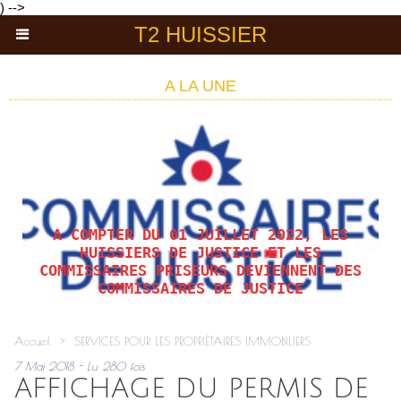
) -->
T2 HUISSIER
A LA UNE
A COMPTER DU 01 JUILLET 2022, LES
HUISSIERS DE JUSTICE ET LES
COMMISSAIRES PRISEURS DEVIENNENT DES
COMMISSAIRES DE JUSTICE
Accueil
>
SERVICES POUR LES PROPRIÉTAIRES IMMOBILIERS
7 Mai 2018 - Lu 280 fois
AFFICHAGE DU PERMIS DE