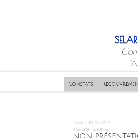
SELAR
Comm
"A
Constats
Recouvremen
Accueil
>
LES CONSTATS
7 Mai 2018 - Lu 1387 fois
NON PRÉSENTATI