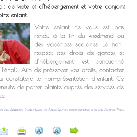
it de visite et d’hébergement et votre conjoint
tre enfant.
Votre enfant ne vous est pas
rendu à la fin du week-end ou
des vacances scolaires. Le non-
respect des droits de gardes et
d’hébergement est sanctionné
énal). Afin de préserver vos droits, contacter
ui constatera la non-présentation d’enfant. Ce
nsuite de porter plainte auprès des services de
e.
nfants
,
Guillaume Thiery
,
Huissier de Justice
,
Louviers
,
non-présentation d'enfants
,
Sandrine Thiery