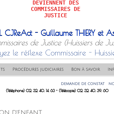
DEVIENNENT DES
COMMISSAIRES DE
JUSTICE
L CJReAct - Guillaume THIERY et As
issaires de Justice (Huissiers de Jus
yez le réflexe Commissaire - Huissi
ts
Procédures judiciaires
Bon à savoir
In
DEMANDE DE CONSTAT
NOTRE A
(Téléphone) 02. 32. 40. 14. 63 - (Télécopie) 02. 32. 40. 39. 60
ON D'ENFANT