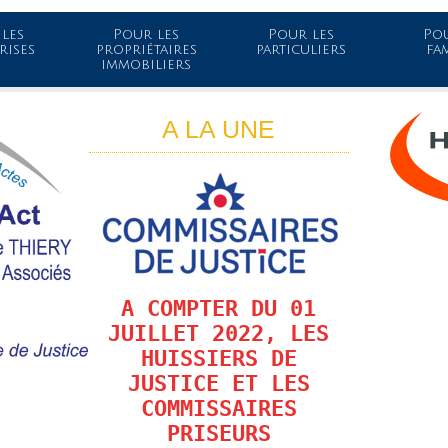
les
Pour les
Pour les
Pou
rises
propriétaires
particuliers
fa
immobiliers
A LA UNE
A COMPTER DU 01
JUILLET 2022, LES
HUISSIERS DE
JUSTICE ET LES
COMMISSAIRES
PRISEURS