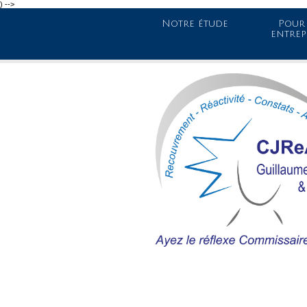
) -->
Notre étude
Pour 
entrep