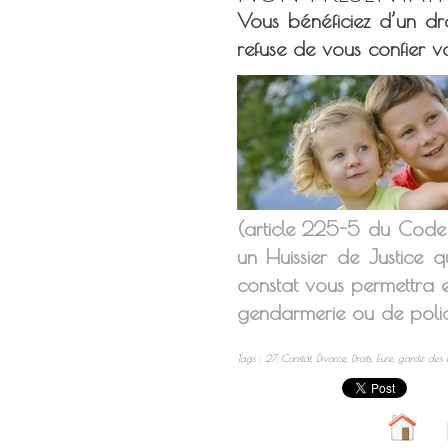
Vous bénéficiez d’un dro
refuse de vous confier vo
(article 225-5 du Code P
un Huissier de Justice q
constat vous permettra e
gendarmerie ou de polic
Tags
:
27
,
Constat
,
Divorce
,
Droits
,
Eure
,
garde des e