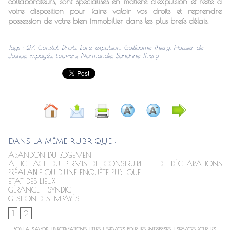
collaborateurs, sont spécialisés en matière d’expulsion et reste à
votre disposition pour faire valoir vos droits et reprendre
possession de votre bien immobilier dans les plus brefs délais.
Tags
:
27
,
Constat
,
Droits
,
Eure
,
expulsion
,
Guillaume Thiery
,
Huissier de
Justice
,
impayés
,
Louviers
,
Normandie
,
Sandrine Thiery
DANS LA MÊME RUBRIQUE :
ABANDON DU LOGEMENT
AFFICHAGE DU PERMIS DE CONSTRUIRE ET DE DÉCLARATIONS
PRÉALABLE OU D'UNE ENQUÊTE PUBLIQUE
ETAT DES LIEUX
GÉRANCE - SYNDIC
GESTION DES IMPAYÉS
1
2
BON A SAVOIR
|
INFORMATIONS UTILES
|
SERVICES POUR LES ENTREPRISES
|
SERVICES POUR LES