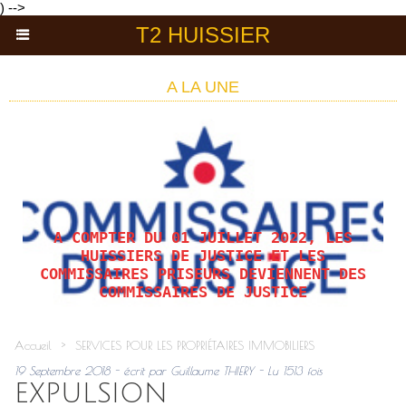
) -->
T2 HUISSIER
A LA UNE
A COMPTER DU 01 JUILLET 2022, LES
HUISSIERS DE JUSTICE ET LES
COMMISSAIRES PRISEURS DEVIENNENT DES
COMMISSAIRES DE JUSTICE
Accueil
>
SERVICES POUR LES PROPRIÉTAIRES IMMOBILIERS
19 Septembre 2018 - écrit par Guillaume THIERY - Lu 1513 fois
EXPULSION