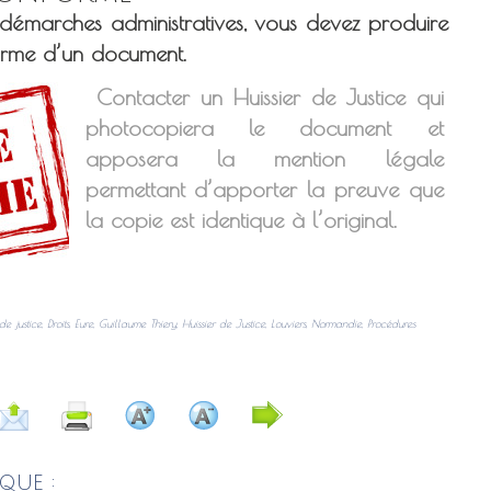
 démarches administratives, vous devez produire
forme d’un document.
Contacter un Huissier de Justice qui
photocopiera le document et
apposera la mention légale
permettant d’apporter la preuve que
la copie est identique à l’original.
de justice
,
Droits
,
Eure
,
Guillaume Thiery
,
Huissier de Justice
,
Louviers
,
Normandie
,
Procédures
QUE :