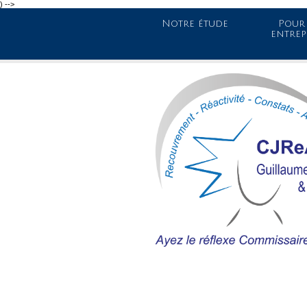
) -->
Notre étude
Pour 
entrep