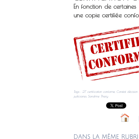
En fonction de certaines
une copie certifiée con
Tags
:
27
,
certification conforme
,
Constat
,
décision 
judiciaires
,
Sandrine Thiery
DANS LA MÊME RUBRI