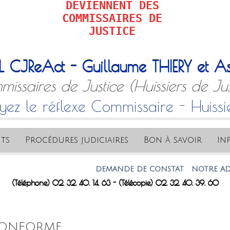
DEVIENNENT DES
COMMISSAIRES DE
JUSTICE
L CJReAct - Guillaume THIERY et As
issaires de Justice (Huissiers de Jus
yez le réflexe Commissaire - Huissi
ts
Procédures judiciaires
Bon à savoir
In
DEMANDE DE CONSTAT
NOTRE ADRESSE
(Téléphone) 02. 32. 40. 14. 63 - (Télécopie) 02. 32. 40. 39. 60
CONFORME