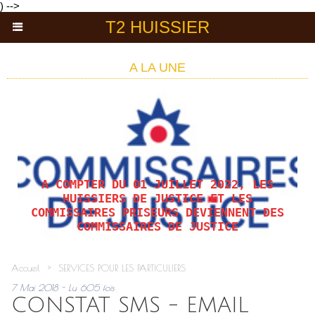
) -->
T2 HUISSIER
A LA UNE
A COMPTER DU 01 JUILLET 2022, LES
HUISSIERS DE JUSTICE ET LES
COMMISSAIRES PRISEURS DEVIENNENT DES
COMMISSAIRES DE JUSTICE
Accueil
>
SERVICES POUR LES PARTICULIERS
7 Mai 2018 - Lu 605 fois
CONSTAT SMS - EMAIL