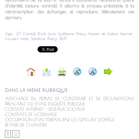
d’identité, facture, contrat). Il décrira le process préalable à la
retranscription des échanges et reproduira littéralement ces
derniers.
Tags
:
27
,
Constat
,
Droits
,
Eure
,
Guillaume Thiery
,
Huissier de Justice
,
Internet
,
Louviers
,
mails
,
Sandrine Thiery
,
SMS
DANS LA MÊME RUBRIQUE :
AFFICHAGE DU PERMIS DE CONSTRUIRE ET DE DÉCLARATIONS
PRÉALABLE OU D'UNE ENQUÊTE PUBLIQUE
CONSTAT INTERNET - RÉSEAUX SOCIAUX
CONSTATS DE VOISINAGE
OCCUPATION D'UN TERRAIN PAR LES GENS DU VOYAGE
RETARD DE CHANTIER
1
2