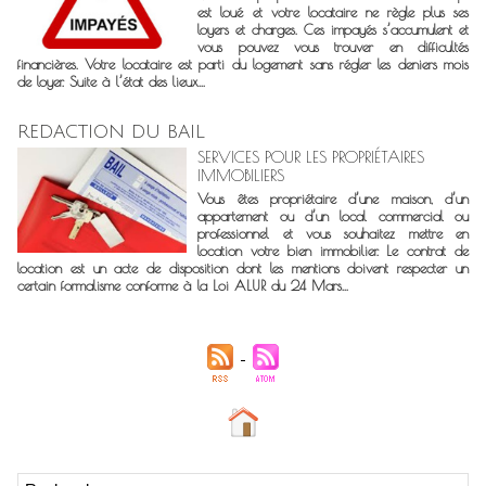
est loué et votre locataire ne règle plus ses
loyers et charges. Ces impayés s’accumulent et
vous pouvez vous trouver en difficultés
financières. Votre locataire est parti du logement sans régler les deniers mois
de loyer. Suite à l’état des lieux...
REDACTION DU BAIL
SERVICES POUR LES PROPRIÉTAIRES
IMMOBILIERS
Vous êtes propriétaire d’une maison, d’un
appartement ou d’un local commercial ou
professionnel et vous souhaitez mettre en
location votre bien immobilier. Le contrat de
location est un acte de disposition dont les mentions doivent respecter un
certain formalisme conforme à la Loi ALUR du 24 Mars...