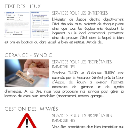
ETAT DES LIEUX
SERVICES POUR LES ENTREPRISES
L’Huissier de Justice décrira objectivement
l’état des sols, murs, plafonds de chaque pièce
ainsi que tous les équipements équipant le
logement ou le local commercial permettant
ainsi de prouver l’état dans le lequel le bien
est pris en location ou dans lequel le bien est restitué. Article de...
GÉRANCE - SYNDIC
SERVICES POUR LES PROPRIÉTAIRES
IMMOBILIERS
Sandrine THIERY et Guillaume THIERY sont
autorisés par le Procureur Général près la Cour
d’Appel de Rouen à exercer l’activité
accessoire de gérance et de syndic
d’immeuble. A ce titre, nous vous proposons nos services pour gérer la
location de votre bien immobilier (appartement, maison, garage,...
GESTION DES IMPAYÉS
SERVICES POUR LES PROPRIÉTAIRES
IMMOBILIERS
Vous êtes propriétaire d’un bien immobilier qui