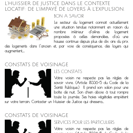
L’HUISSIER DE JUSTICE DANS LE CONTEXTE
LOCATIF: DE L’IMPAYÉ DE LOYERS À L’EXPULSION.
BON A SAVOIR
Le secteur du logement connait actuellement
une situation tendue notamment en raison du
nombre inférieur d’offres de logement
proposées à celles demandées, d’où une
hausse continue depuis plus de dix ans du prix
des logements dans l’ancien et, par voie de conséquence, des loyers qui
augmentent,...
CONSTATS DE VOISINAGE
LES CONSTATS
Votre voisin ne respecte pas les règles de
savoir vivre. (Article R1336-5 du Code de la
Santé Publique.) Il prend son salon pour une
boîte de nuit. Son chien aboie à tout rompre
toute la journée. Ses haies végétales empiètent
sur votre terrain. Contacter un Huissier de Justice qui dressera...
CONSTATS DE VOISINAGE
SERVICES POUR LES PARTICULIERS
Votre voisin ne respecte pas les règles de