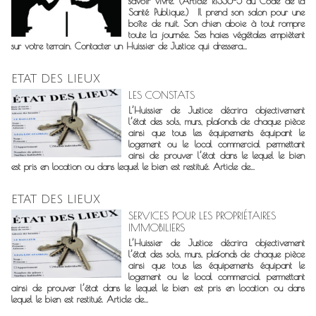
savoir vivre. (Article R1336-5 du Code de la
Santé Publique.) Il prend son salon pour une
boîte de nuit. Son chien aboie à tout rompre
toute la journée. Ses haies végétales empiètent
sur votre terrain. Contacter un Huissier de Justice qui dressera...
ETAT DES LIEUX
LES CONSTATS
L’Huissier de Justice décrira objectivement
l’état des sols, murs, plafonds de chaque pièce
ainsi que tous les équipements équipant le
logement ou le local commercial permettant
ainsi de prouver l’état dans le lequel le bien
est pris en location ou dans lequel le bien est restitué. Article de...
ETAT DES LIEUX
SERVICES POUR LES PROPRIÉTAIRES
IMMOBILIERS
L’Huissier de Justice décrira objectivement
l’état des sols, murs, plafonds de chaque pièce
ainsi que tous les équipements équipant le
logement ou le local commercial permettant
ainsi de prouver l’état dans le lequel le bien est pris en location ou dans
lequel le bien est restitué. Article de...