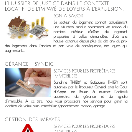
L’HUISSIER DE JUSTICE DANS LE CONTEXTE
LOCATIF: DE L’IMPAYÉ DE LOYERS À L’EXPULSION.
BON A SAVOIR
Le secteur du logement connait actuellement
une situation tendue notamment en raison du
nombre inférieur d’offres de logement
proposées à celles demandées, d’où une
hausse continue depuis plus de dix ans du prix
des logements dans l’ancien et, par voie de conséquence, des loyers qui
augmentent,...
GÉRANCE - SYNDIC
SERVICES POUR LES PROPRIÉTAIRES
IMMOBILIERS
Sandrine THIERY et Guillaume THIERY sont
autorisés par le Procureur Général près la Cour
d’Appel de Rouen à exercer l’activité
accessoire de gérance et de syndic
d’immeuble. A ce titre, nous vous proposons nos services pour gérer la
location de votre bien immobilier (appartement, maison, garage,...
GESTION DES IMPAYÉS
SERVICES POUR LES PROPRIÉTAIRES
IMMOBILIERS