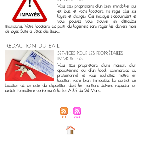
Vous êtes propriétaire d’un bien immobilier qui
est loué et votre locataire ne règle plus ses
loyers et charges. Ces impayés s’accumulent et
vous pouvez vous trouver en difficultés
financières. Votre locataire est parti du logement sans régler les deniers mois
de loyer. Suite à l’état des lieux...
REDACTION DU BAIL
SERVICES POUR LES PROPRIÉTAIRES
IMMOBILIERS
Vous êtes propriétaire d’une maison, d’un
appartement ou d’un local commercial ou
professionnel et vous souhaitez mettre en
location votre bien immobilier. Le contrat de
location est un acte de disposition dont les mentions doivent respecter un
certain formalisme conforme à la Loi ALUR du 24 Mars...