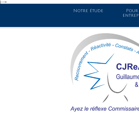
) -->
Notre étude
Pour 
entrep