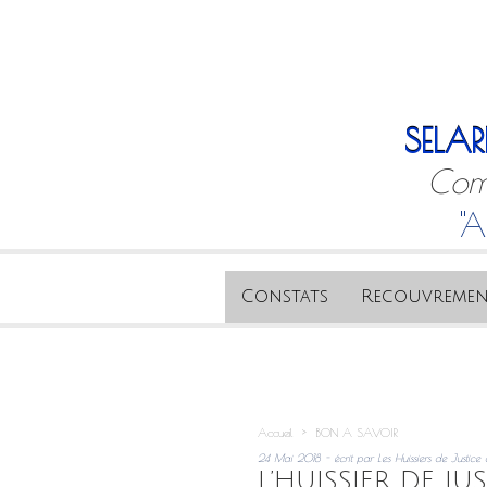
SELAR
Comm
"A
Constats
Recouvremen
Accueil
>
BON A SAVOIR
24 Mai 2018 - écrit par Les Huissiers de Justice d
L’HUISSIER DE J