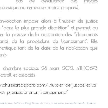
cas de défaillance des modes
on classique ou remise en mains propres).
onvocation impose alors à l’huissier de justice
e “dans la plus grande discrétion” et permet au
er la preuve de la notification des “documents
arité de la procédure de licenciement”. Elle
hentique tant de la date de la notification que
nts.
, chambre sociale, 28 mars 2012, n°11-10673
dwell et associés
.huissiersdeparis.com/lhuissier-de-justice-et-la-
ien-prealable-a-un-licenciement/
éalable
,
Eure
,
Guillaume Thiery
,
Huissier de Justice
,
Licenciement
,
Louviers
,
Normandie
,
Sandrine