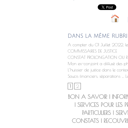
DANS LA MÊME RUBRI
A compter du 01 Juillet 2022, les
COMMISSAIRES DE JUSTICE
CONSTAT PROLONGATION OU REPR
Mon ex-conjoint a diffusé des ph
L’huissier de justice dans le conte
Soucis financiers, séparations … Les 
1
2
BON A SAVOIR
|
INFOR
|
SERVICES POUR LES P
PARTICULIERS
|
SERV
CONSTATS
|
RECOUVR