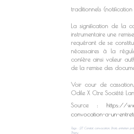
traditionnels (notificati
La signification de la c
instrumentaire une remis
requérant de se constitu
nécessaires à la régul
confère ainsi valeur aut
de la remise des docume
Voir cour de cassation
Odile X Ctre Société Lan
Source :
https://www
convocation-a-un-entret
Tags
:
27
,
Constat
,
convocation
,
Droits
,
entretien pr
Thiery