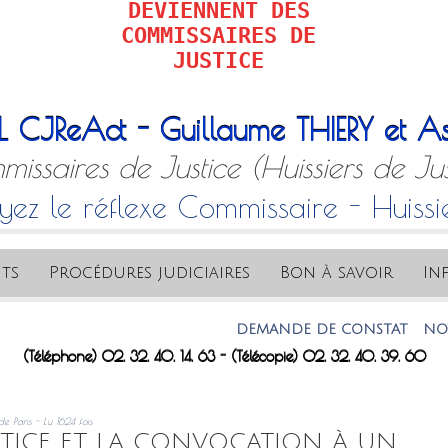
DEVIENNENT DES
COMMISSAIRES DE
JUSTICE
L CJReAct - Guillaume THIERY et As
issaires de Justice (Huissiers de Jus
yez le réflexe Commissaire - Huissi
ts
Procédures judiciaires
Bon à savoir
In
DEMANDE DE CONSTAT
NOTRE AD
(Téléphone) 02. 32. 40. 14. 63 - (Télécopie) 02. 32. 40. 39. 60
e Paris - Lu 1624 fois
USTICE ET LA CONVOCATION À UN