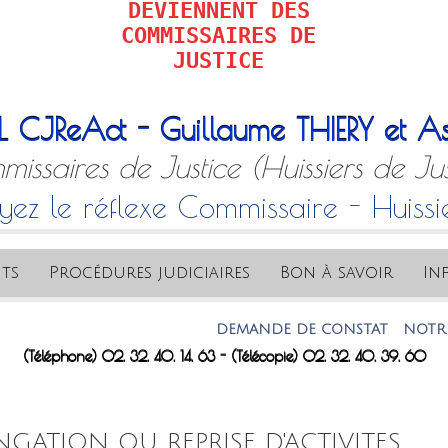
DEVIENNENT DES
COMMISSAIRES DE
JUSTICE
L CJReAct - Guillaume THIERY et As
issaires de Justice (Huissiers de Jus
yez le réflexe Commissaire - Huissi
ts
Procédures judiciaires
Bon à savoir
In
DEMANDE DE CONSTAT
NOTRE ADRESSE
(Téléphone) 02. 32. 40. 14. 63 - (Télécopie) 02. 32. 40. 39. 60
GATION OU REPRISE D'ACTIVITES