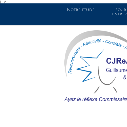
) -->
Notre étude
Pour 
entrep