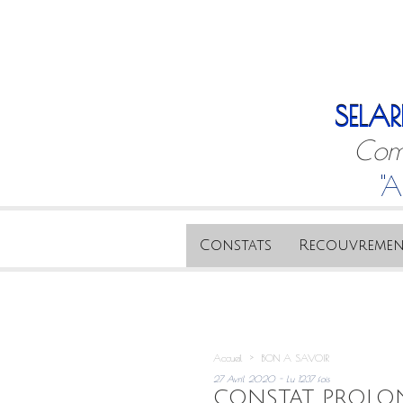
SELAR
Comm
"A
Constats
Recouvremen
Accueil
>
BON A SAVOIR
27 Avril 2020 - Lu 1237 fois
CONSTAT PROLON