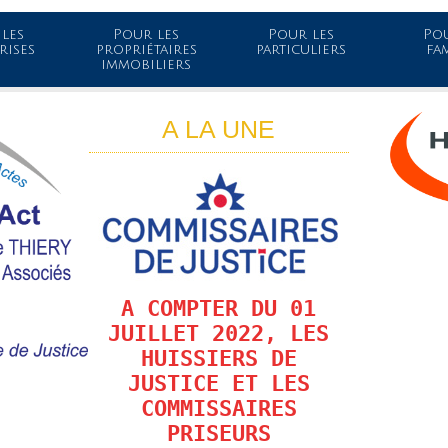
les
Pour les
Pour les
Pou
rises
propriétaires
particuliers
fa
immobiliers
A LA UNE
A COMPTER DU 01
JUILLET 2022, LES
HUISSIERS DE
JUSTICE ET LES
COMMISSAIRES
PRISEURS