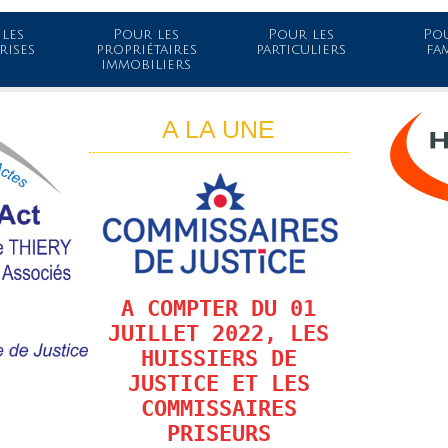
les
Pour les
Pour les
Pou
rises
propriétaires
particuliers
fa
immobiliers
A LA UNE
A COMPTER DU 01
JUILLET 2022, LES
HUISSIERS DE
JUSTICE ET LES
COMMISSAIRES
PRISEURS