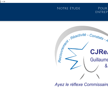
) -->
Notre étude
Pour 
entrep