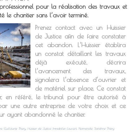
ofessionnel pour la réalisation des travaux et
é le chantier sans l’avoir terminé.
Prenez contact avec un Huissier
de Justice afin de faire constater
cet abandon. L’Huissier établira
un constat détaillant les travaux
déjà exécuté, décrira
l’avancement des travaux,
signalera l’absence d’ouvrier et
de matériel sur place. Ce constat
r, en référé, le tribunal pour être autorisé à
par une autre entreprise de votre choix et ce
eur ayant abandonné le chantier.
re
,
Guillaume Thiery
,
Huissier de Justice
,
Immobilier
,
Louviers
,
Normandie
,
Sandrine Thiery