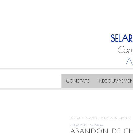
SELAR
Comm
"A
Constats
Recouvremen
Accueil
>
SERVICES POUR LES ENTREPRISES
3 Mai 2018 - Lu 228 fois
ABANDON DE CH