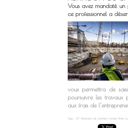
Vous avez mandaté un pr
ce professionnel a désert
vous permettra de saisi
poursuivre les travaux 
aux frais de l’entrepren
Tags
:
27
,
Abandon de chantier
,
Constat
,
Droits
,
Eu