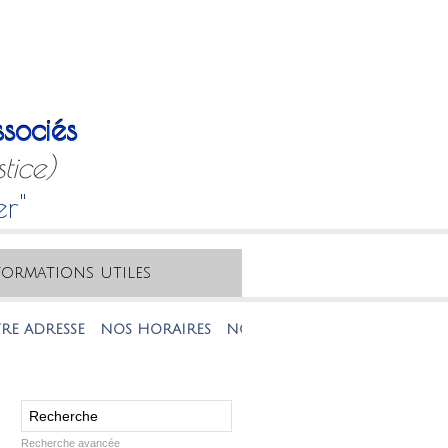
sociés
tice)
er"
formations utiles
DRESSE
NOS HORAIRES
NOTRE MAIL
NOTRE TÉLÉPHONE
Recherche avancée