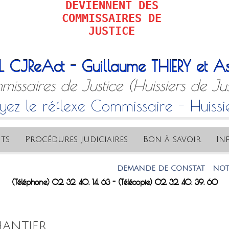
DEVIENNENT DES
COMMISSAIRES DE
JUSTICE
L CJReAct - Guillaume THIERY et As
issaires de Justice (Huissiers de Jus
yez le réflexe Commissaire - Huissi
ts
Procédures judiciaires
Bon à savoir
In
DEMANDE DE CONSTAT
NOTRE A
(Téléphone) 02. 32. 40. 14. 63 - (Télécopie) 02. 32. 40. 39. 60
ANTIER