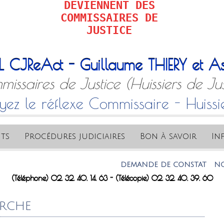
DEVIENNENT DES
COMMISSAIRES DE
JUSTICE
L CJReAct - Guillaume THIERY et As
issaires de Justice (Huissiers de Jus
yez le réflexe Commissaire - Huissi
ts
Procédures judiciaires
Bon à savoir
In
DEMANDE DE CONSTAT
NOTRE A
(Téléphone) 02. 32. 40. 14. 63 - (Télécopie) 02. 32. 40. 39. 60
ERCHE