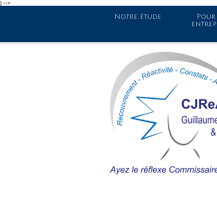
) -->
Notre étude
Pour 
entrep