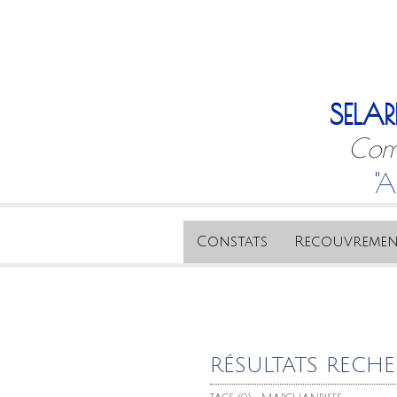
SELAR
Comm
"A
Constats
Recouvremen
RÉSULTATS RECH