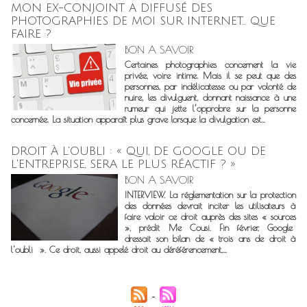
MON EX-CONJOINT A DIFFUSÉ DES
PHOTOGRAPHIES DE MOI SUR INTERNET… QUE
FAIRE ?
BON A SAVOIR
Certaines photographies concernent la vie
privée, voire intime. Mais il se peut que des
personnes, par indélicatesse ou par volonté de
nuire, les divulguent, donnant naissance à une
rumeur qui jette l’opprobre sur la personne
concernée. La situation apparaît plus grave lorsque la divulgation est...
DROIT À L'OUBLI : « QUI, DE GOOGLE OU DE
L'ENTREPRISE, SERA LE PLUS RÉACTIF ? »
BON A SAVOIR
INTERVIEW. La réglementation sur la protection
des données devrait inciter les utilisateurs à
faire valoir ce droit auprès des sites « sources
», prédit Me Cousi. Fin février, Google
dressait son bilan de « trois ans de droit à
l'oubli ». Ce droit, aussi appelé droit au déréférencement,...