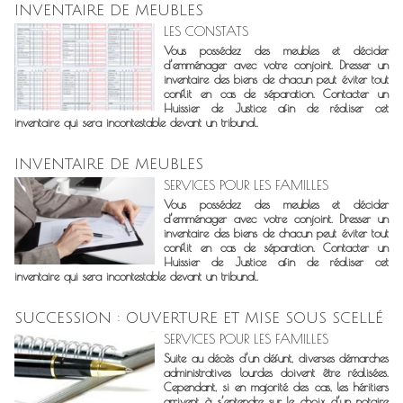
INVENTAIRE DE MEUBLES
LES CONSTATS
Vous possédez des meubles et décider
d’emménager avec votre conjoint. Dresser un
inventaire des biens de chacun peut éviter tout
conflit en cas de séparation. Contacter un
Huissier de Justice afin de réaliser cet
inventaire qui sera incontestable devant un tribunal.
INVENTAIRE DE MEUBLES
SERVICES POUR LES FAMILLES
Vous possédez des meubles et décider
d’emménager avec votre conjoint. Dresser un
inventaire des biens de chacun peut éviter tout
conflit en cas de séparation. Contacter un
Huissier de Justice afin de réaliser cet
inventaire qui sera incontestable devant un tribunal.
SUCCESSION : OUVERTURE ET MISE SOUS SCELLÉ
SERVICES POUR LES FAMILLES
Suite au décès d’un défunt, diverses démarches
administratives lourdes doivent être réalisées.
Cependant, si en majorité des cas, les héritiers
arrivent à s’entendre sur le choix d’un notaire