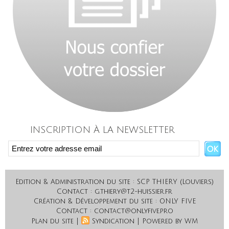
INSCRIPTION À LA NEWSLETTER
Edition & Administration du site : SCP THIERY (Louviers)
Contact : g.thiery@t2-huissier.fr
Création & Développement du site : ONLY FIVE
Contact : contact@onlyfive.pro
|
|
Plan du site
Syndication
Powered by WM